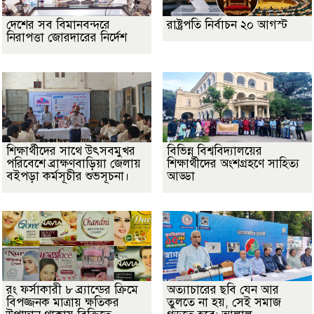
দেশের সব বিমানবন্দরে
রাষ্ট্রপতি নির্বাচন ২০ আগস্ট
নিরাপত্তা জোরদারের নির্দেশ
শিক্ষার্থীদের সাথে উৎসবমুখর
বিভিন্ন বিশ্ববিদ্যালয়ের
পরিবেশে ব্রাক্ষণবাড়িয়া জেলায়
শিক্ষার্থীদের অংশগ্রহণে সাহিত্য
বইপড়া কর্মসূচীর শুভসূচনা।
আড্ডা
রং ফর্সাকারী ৮ ব্র্যান্ডের ক্রিমে
অত্যাচারের ছবি যেন আর
বিপজ্জনক মাত্রায় ক্ষতিকর
তুলতে না হয়, সেই সমাজ