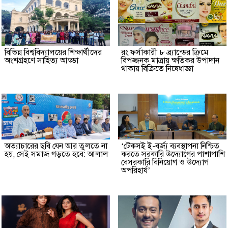
বিভিন্ন বিশ্ববিদ্যালয়ের শিক্ষার্থীদের
রং ফর্সাকারী ৮ ব্র্যান্ডের ক্রিমে
অংশগ্রহণে সাহিত্য আড্ডা
বিপজ্জনক মাত্রায় ক্ষতিকর উপাদান
থাকায় বিক্রিতে নিষেধাজ্ঞা
অত্যাচারের ছবি যেন আর তুলতে না
‘টেকসই ই-বর্জ্য ব্যবস্থাপনা নিশ্চিত
হয়, সেই সমাজ গড়তে হবে: আলাল
করতে সরকারি উদ্যোগের পাশাপাশি
বেসরকারি বিনিয়োগ ও উদ্যোগ
অপরিহার্য’