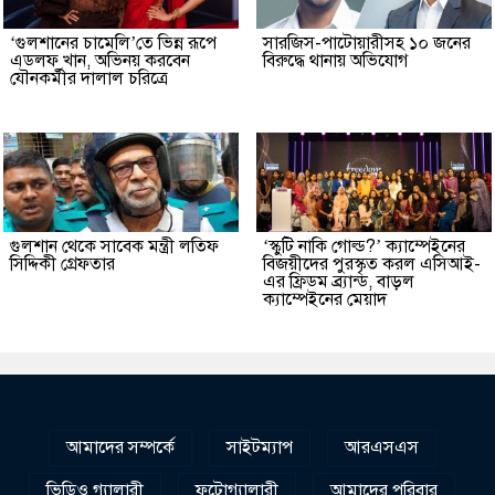
‘গুলশানের চামেলি’তে ভিন্ন রূপে
সারজিস-পাটোয়ারীসহ ১০ জনের
এডলফ খান, অভিনয় করবেন
বিরুদ্ধে থানায় অভিযোগ
যৌনকর্মীর দালাল চরিত্রে
গুলশান থেকে সাবেক মন্ত্রী লতিফ
‘স্কুটি নাকি গোল্ড?’ ক্যাম্পেইনের
সিদ্দিকী গ্রেফতার
বিজয়ীদের পুরস্কৃত করল এসিআই-
এর ফ্রিডম ব্র্যান্ড, বাড়ল
ক্যাম্পেইনের মেয়াদ
আমাদের সম্পর্কে
সাইটম্যাপ
আরএসএস
ভিডিও গ্যালারী
ফটোগ্যালারী
আমাদের পরিবার