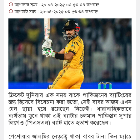
আপলোড সময় : ২০-০৪-২০২৫ ০৩:৫৩:৩৪ অপরাহ্ন
থাকায় বিক্রিতে নিষেধাজ্ঞা
আপডেট সময় : ২০-০৪-২০২৫ ০৩:৫৩:৩৪ অপরাহ্ন
অত্যাচারের ছবি যেন আর তুলতে না
আলাল
‘গুলশানের চামেলি’তে ভিন্ন রূপ
যৌনকর্মীর দালাল চরিত্রে
সারজিস-পাটোয়ারীসহ ১০ জনের বির
গুলশান থেকে সাবেক মন্ত্রী লতিফ সি
ক্রিকেট দুনিয়ায় এক সময় যাকে পাকিস্তানের ব্যাটিংয়ের
স্তম্ভ হিসেবে বিবেচনা করা হতো, সেই বাবর আজম এখন
‘স্কুটি নাকি গোল্ড?’ ক্যাম্পেইনের
যেন ছায়া হয়ে রয়েছেন নিজেই। ধারাবাহিকভাবে
এর ফ্রিডম ব্র্যান্ড, বাড়ল ক্যাম্পেইনের 
ব্যর্থতায় ডুবে থাকা এই ব্যাটার চলমান পাকিস্তান সুপার
লিগেও (পিএসএল) ব্যাট হাতে হতাশ করেছেন।
সংবিধান অনুযায়ী যথাসময়ে রাষ্ট্রপতি 
পেশোয়ার জালমির নেতৃত্বে থাকা বাবর টানা তিন ম্যাচে