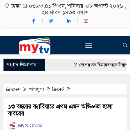
ঢাকা
০৩:৫৫:৪২ পিএম
, শনিবার, ০৮ অগাস্ট ২০২৬ ,
২৪ শ্রাবণ ১৪৩৩
বঙ্গাব্দ
সংবাদ শিরোনাম :
দেশের সব বিমানবন্দরে নিরাপত্তা জ
রাষ্ট্রপতি নির্বাচন ২০ আগস্ট
প্রচ্ছদ
খেলাধুলা
ক্রিকেট
শিক্ষার্থীদের সাথে উৎসবমুখর পরিব
কর্মসূচীর শুভসূচনা।
১৩ বছরের ক্যারিয়ারে প্রথম এমন অভিজ্ঞতা হলো
বাবরের
বিভিন্ন বিশ্ববিদ্যালয়ের শিক্ষার্থীদে
Mytv Online
রং ফর্সাকারী ৮ ব্র্যান্ডের ক্রিমে ব