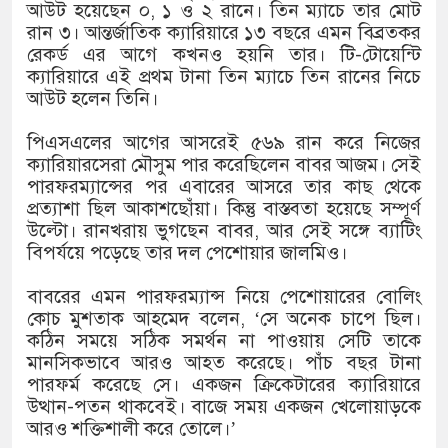
১৫২২ পুলিশ সদস্যকে চাকরিতে পুনর
আউট হয়েছেন ০, ১ ও ২ রানে। তিন ম্যাচে তার মোট
রান ৩। আন্তর্জাতিক ক্যারিয়ারে ১৩ বছরে এমন বিব্রতকর
খিলক্ষেত থানা বিএনপির যুগ্ম আহ্ব
রেকর্ড এর আগে কখনও হয়নি তার। টি-টোয়েন্টি
ক্যারিয়ারে এই প্রথম টানা তিন ম্যাচে তিন রানের নিচে
দেশের ৬ অঞ্চলে ঝড়ের আভাস
আউট হলেন তিনি।
সার্ককে আরও গতিশীল করতে চায় ব
পিএসএলের আগের আসরেই ৫৬৯ রান করে নিজের
ক্যারিয়ারসেরা মৌসুম পার করেছিলেন বাবর আজম। সেই
প্রেমের সম্পর্ক ছিন্ন না করায় মা
পারফরম্যান্সের পর এবারের আসরে তার কাছ থেকে
প্রত্যাশা ছিল আকাশছোঁয়া। কিন্তু বাস্তবতা হয়েছে সম্পূর্ণ
প্রধানমন্ত্রীর সঙ্গে নবনিযুক্ত নৌবাহি
উল্টো। রানখরায় ভুগছেন বাবর, আর সেই সঙ্গে ব্যাটিং
বিপর্যয়ে পড়েছে তার দল পেশোয়ার জালমিও।
হামের উপসর্গে আরও ৬ প্রাণহানি, 
বাবরের এমন পারফরম্যান্স নিয়ে পেশোয়ারের বোলিং
অবশেষে পদত্যাগ করলেন ভারতের শিক্
কোচ মুশতাক আহমেদ বলেন, ‘সে অনেক চাপে ছিল।
কঠিন সময়ে সঠিক সমর্থন না পাওয়ায় সেটি তাকে
জামায়াত ফেরেশতাদের দল নয়, ভুল
মানসিকভাবে আরও আহত করেছে। পাঁচ বছর টানা
পারফর্ম করেছে সে। একজন ক্রিকেটারের ক্যারিয়ারে
উত্থান-পতন থাকবেই। বাজে সময় একজন খেলোয়াড়কে
আরও শক্তিশালী করে তোলে।’