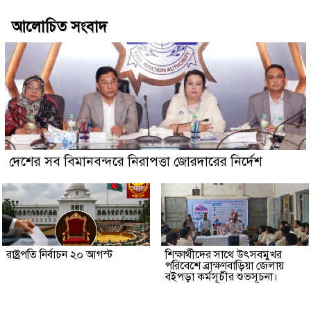
আলোচিত সংবাদ
দেশের সব বিমানবন্দরে নিরাপত্তা জোরদারের নির্দেশ
রাষ্ট্রপতি নির্বাচন ২০ আগস্ট
শিক্ষার্থীদের সাথে উৎসবমুখর
পরিবেশে ব্রাক্ষণবাড়িয়া জেলায়
বইপড়া কর্মসূচীর শুভসূচনা।