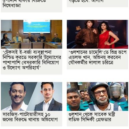
উপাদান থাকায় বিক্রিতে
গড়তে হবে: আলাল
নিষেধাজ্ঞা
‘টেকসই ই-বর্জ্য ব্যবস্থাপনা
‘গুলশানের চামেলি’তে ভিন্ন রূপে
নিশ্চিত করতে সরকারি উদ্যোগের
এডলফ খান, অভিনয় করবেন
পাশাপাশি বেসরকারি বিনিয়োগ
যৌনকর্মীর দালাল চরিত্রে
ও উদ্যোগ অপরিহার্য’
সারজিস-পাটোয়ারীসহ ১০
গুলশান থেকে সাবেক মন্ত্রী
জনের বিরুদ্ধে থানায় অভিযোগ
লতিফ সিদ্দিকী গ্রেফতার