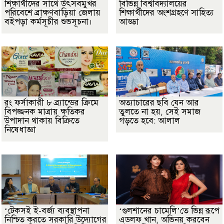
শিক্ষার্থীদের সাথে উৎসবমুখর
বিভিন্ন বিশ্ববিদ্যালয়ের
পরিবেশে ব্রাক্ষণবাড়িয়া জেলায়
শিক্ষার্থীদের অংশগ্রহণে সাহিত্য
বইপড়া কর্মসূচীর শুভসূচনা।
আড্ডা
রং ফর্সাকারী ৮ ব্র্যান্ডের ক্রিমে
অত্যাচারের ছবি যেন আর
বিপজ্জনক মাত্রায় ক্ষতিকর
তুলতে না হয়, সেই সমাজ
উপাদান থাকায় বিক্রিতে
গড়তে হবে: আলাল
নিষেধাজ্ঞা
‘টেকসই ই-বর্জ্য ব্যবস্থাপনা
‘গুলশানের চামেলি’তে ভিন্ন রূপে
নিশ্চিত করতে সরকারি উদ্যোগের
এডলফ খান, অভিনয় করবেন