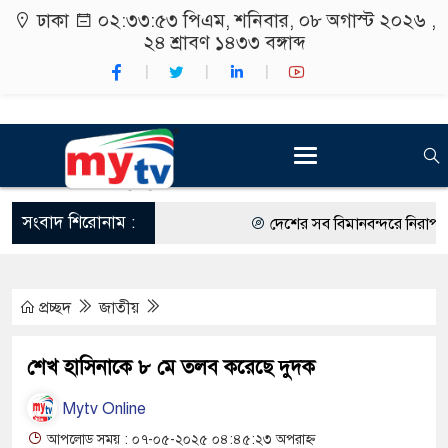
ঢাকা
০২:৩৩:৫৪ পিএম
, শনিবার, ০৮ অগাস্ট ২০২৬ ,
২৪ শ্রাবণ ১৪৩৩
বঙ্গাব্দ
সংবাদ শিরোনাম :
দেশের সব বিমানবন্দরে নিরাপত্তা জো
রাষ্ট্রপতি নির্বাচন ২০ আগস্ট
প্রচ্ছদ
জাতীয়
শিক্ষার্থীদের সাথে উৎসবমুখর পরিব
কর্মসূচীর শুভসূচনা।
শেখ হাসিনাকে ৮ মে তলব করেছে দুদক
বিভিন্ন বিশ্ববিদ্যালয়ের শিক্ষার্থীদে
Mytv Online
রং ফর্সাকারী ৮ ব্র্যান্ডের ক্রিমে বি
আপলোড সময় : ০৭-০৫-২০২৫ ০৪:৪৫:২৩ অপরাহ্ন