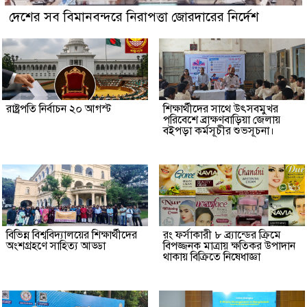
দেশের সব বিমানবন্দরে নিরাপত্তা জোরদারের নির্দেশ
রাষ্ট্রপতি নির্বাচন ২০ আগস্ট
শিক্ষার্থীদের সাথে উৎসবমুখর
পরিবেশে ব্রাক্ষণবাড়িয়া জেলায়
বইপড়া কর্মসূচীর শুভসূচনা।
বিভিন্ন বিশ্ববিদ্যালয়ের শিক্ষার্থীদের
রং ফর্সাকারী ৮ ব্র্যান্ডের ক্রিমে
অংশগ্রহণে সাহিত্য আড্ডা
বিপজ্জনক মাত্রায় ক্ষতিকর উপাদান
থাকায় বিক্রিতে নিষেধাজ্ঞা