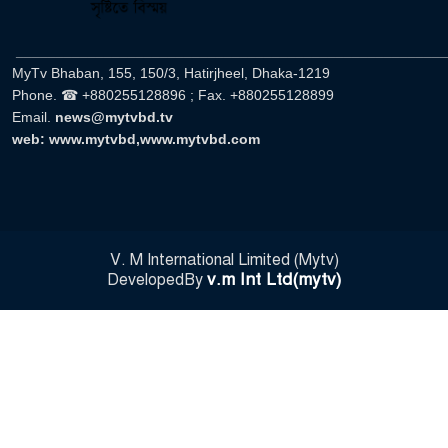
______________________________________________________
MyTv Bhaban, 155, 150/3, Hatirjheel, Dhaka-1219
Phone. ☎ +880255128896 ; Fax. +880255128899
Email.
news@mytvbd.tv
web: www.mytvbd,www.mytvbd.com
V. M International Limited (Mytv)
v.m Int Ltd(mytv)
DevelopedBy