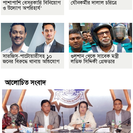
পাশাপাশি বেসরকারি বিনিয়োগ
যৌনকর্মীর দালাল চরিত্রে
ও উদ্যোগ অপরিহার্য’
সারজিস-পাটোয়ারীসহ ১০
গুলশান থেকে সাবেক মন্ত্রী
জনের বিরুদ্ধে থানায় অভিযোগ
লতিফ সিদ্দিকী গ্রেফতার
আলোচিত সংবাদ