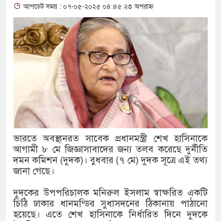
আপডেট সময় : ০৭-০৫-২০২৫ ০৪:৪৫:২৩ অপরাহ্ন
থাকায় বিক্রিতে নিষেধাজ্ঞা
অত্যাচারের ছবি যেন আর তুলতে না 
আলাল
‘গুলশানের চামেলি’তে ভিন্ন রূপে
যৌনকর্মীর দালাল চরিত্রে
সারজিস-পাটোয়ারীসহ ১০ জনের বির
ভারতে অবস্থানরত সাবেক প্রধানমন্ত্রী শেখ হাসিনাকে
গুলশান থেকে সাবেক মন্ত্রী লতিফ সিদ
আগামী ৮ মে জিজ্ঞাসাবাদের জন্য তলব করেছে দুর্নীতি
দমন কমিশন (দুদক)। বুধবার (৭ মে) দুদক সূত্রে এই তথ্য
‘স্কুটি নাকি গোল্ড?’ ক্যাম্পেইনের
জানা গেছে।
এর ফ্রিডম ব্র্যান্ড, বাড়ল ক্যাম্পেইনের 
দুদকের উপপরিচালক মনিরুল ইসলাম স্বাক্ষরিত একটি
সংবিধান অনুযায়ী যথাসময়ে রাষ্ট্রপতি 
চিঠি ঢাকার ধানমন্ডির সুধাসদনের ঠিকানায় পাঠানো
হয়েছে। এতে শেখ হাসিনাকে নির্ধারিত দিনে দুদকে