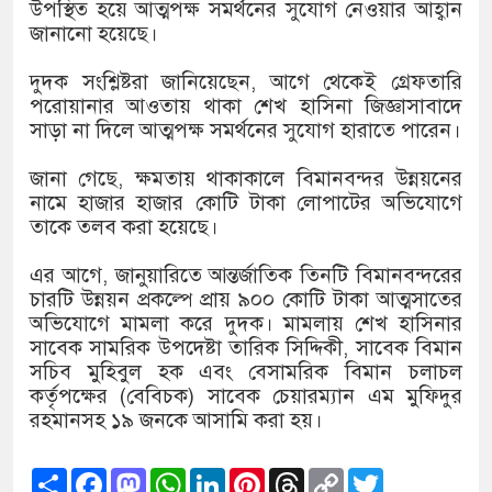
১৫২২ পুলিশ সদস্যকে চাকরিতে পুনর
উপস্থিত হয়ে আত্মপক্ষ সমর্থনের সুযোগ নেওয়ার আহ্বান
জানানো হয়েছে।
খিলক্ষেত থানা বিএনপির যুগ্ম আহ্বা
দুদক সংশ্লিষ্টরা জানিয়েছেন, আগে থেকেই গ্রেফতারি
দেশের ৬ অঞ্চলে ঝড়ের আভাস
পরোয়ানার আওতায় থাকা শেখ হাসিনা জিজ্ঞাসাবাদে
সাড়া না দিলে আত্মপক্ষ সমর্থনের সুযোগ হারাতে পারেন।
সার্ককে আরও গতিশীল করতে চায় ব
জানা গেছে, ক্ষমতায় থাকাকালে বিমানবন্দর উন্নয়নের
প্রেমের সম্পর্ক ছিন্ন না করায় মা
নামে হাজার হাজার কোটি টাকা লোপাটের অভিযোগে
তাকে তলব করা হয়েছে।
প্রধানমন্ত্রীর সঙ্গে নবনিযুক্ত নৌবাহি
এর আগে, জানুয়ারিতে আন্তর্জাতিক তিনটি বিমানবন্দরের
হামের উপসর্গে আরও ৬ প্রাণহানি, 
চারটি উন্নয়ন প্রকল্পে প্রায় ৯০০ কোটি টাকা আত্মসাতের
অভিযোগে মামলা করে দুদক। মামলায় শেখ হাসিনার
অবশেষে পদত্যাগ করলেন ভারতের শিক্
সাবেক সামরিক উপদেষ্টা তারিক সিদ্দিকী, সাবেক বিমান
সচিব মুহিবুল হক এবং বেসামরিক বিমান চলাচল
জামায়াত ফেরেশতাদের দল নয়, ভুল
কর্তৃপক্ষের (বেবিচক) সাবেক চেয়ারম্যান এম মুফিদুর
রহমানসহ ১৯ জনকে আসামি করা হয়।
Share
Facebook
Mastodon
WhatsApp
LinkedIn
Pinterest
Threads
Copy
Twitter