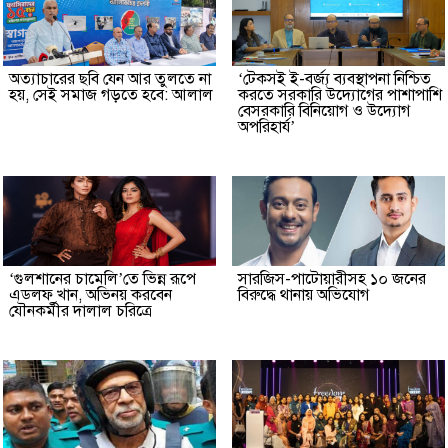
অত্যাচারের ছবি যেন আর তুলতে না
‘টেকসই ই-বর্জ্য ব্যবস্থাপনা নিশ্চিত
হয়, সেই সমাজ গড়তে হবে: আলাল
করতে সরকারি উদ্যোগের পাশাপাশি
বেসরকারি বিনিয়োগ ও উদ্যোগ
অপরিহার্য’
‘গুলশানের চামেলি’তে ভিন্ন রূপে
সারজিস-পাটোয়ারীসহ ১০ জনের
এডলফ খান, অভিনয় করবেন
বিরুদ্ধে থানায় অভিযোগ
যৌনকর্মীর দালাল চরিত্রে