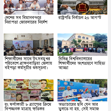
দেশের সব বিমানবন্দরে
রাষ্ট্রপতি নির্বাচন ২০ আগস্ট
নিরাপত্তা জোরদারের নির্দেশ
শিক্ষার্থীদের সাথে উৎসবমুখর
বিভিন্ন বিশ্ববিদ্যালয়ের
পরিবেশে ব্রাক্ষণবাড়িয়া জেলায়
শিক্ষার্থীদের অংশগ্রহণে সাহিত্য
বইপড়া কর্মসূচীর শুভসূচনা।
আড্ডা
রং ফর্সাকারী ৮ ব্র্যান্ডের ক্রিমে
অত্যাচারের ছবি যেন আর
বিপজ্জনক মাত্রায় ক্ষতিকর
তুলতে না হয়, সেই সমাজ