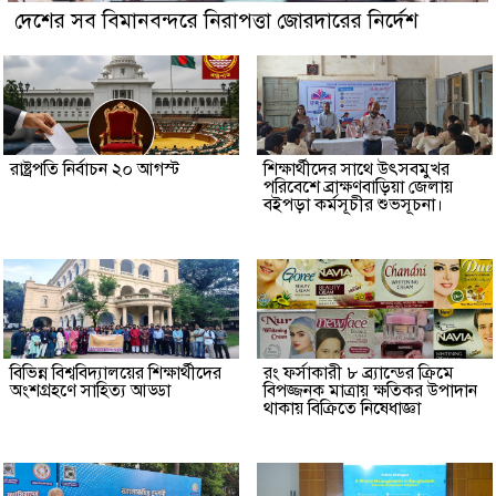
দেশের সব বিমানবন্দরে নিরাপত্তা জোরদারের নির্দেশ
রাষ্ট্রপতি নির্বাচন ২০ আগস্ট
শিক্ষার্থীদের সাথে উৎসবমুখর
পরিবেশে ব্রাক্ষণবাড়িয়া জেলায়
বইপড়া কর্মসূচীর শুভসূচনা।
বিভিন্ন বিশ্ববিদ্যালয়ের শিক্ষার্থীদের
রং ফর্সাকারী ৮ ব্র্যান্ডের ক্রিমে
অংশগ্রহণে সাহিত্য আড্ডা
বিপজ্জনক মাত্রায় ক্ষতিকর উপাদান
থাকায় বিক্রিতে নিষেধাজ্ঞা