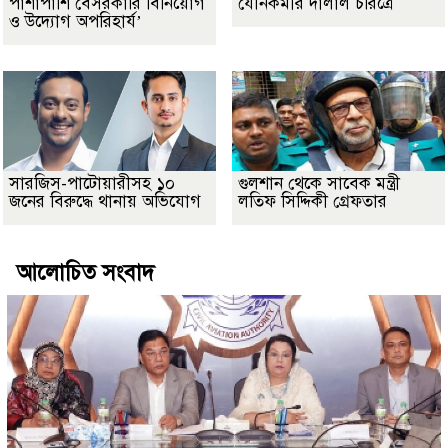
পাশাপাশি বেসরকারি বিনিয়োগ
যৌনকর্মীর দালাল চরিত্রে
ও উদ্যোগ অপরিহার্য’
সারজিস-পাটোয়ারীসহ ১০
গুলশান থেকে সাবেক মন্ত্রী
জনের বিরুদ্ধে থানায় অভিযোগ
লতিফ সিদ্দিকী গ্রেফতার
আলোচিত সংবাদ