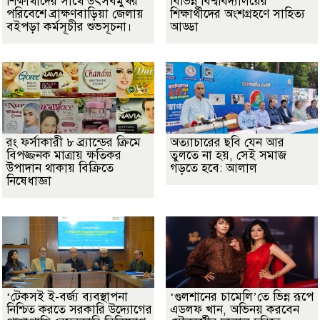
শিক্ষার্থীদের সাথে উৎসবমুখর
বিভিন্ন বিশ্ববিদ্যালয়ের
পরিবেশে ব্রাক্ষণবাড়িয়া জেলায়
শিক্ষার্থীদের অংশগ্রহণে সাহিত্য
বইপড়া কর্মসূচীর শুভসূচনা।
আড্ডা
রং ফর্সাকারী ৮ ব্র্যান্ডের ক্রিমে
অত্যাচারের ছবি যেন আর
বিপজ্জনক মাত্রায় ক্ষতিকর
তুলতে না হয়, সেই সমাজ
উপাদান থাকায় বিক্রিতে
গড়তে হবে: আলাল
নিষেধাজ্ঞা
‘টেকসই ই-বর্জ্য ব্যবস্থাপনা
‘গুলশানের চামেলি’তে ভিন্ন রূপে
নিশ্চিত করতে সরকারি উদ্যোগের
এডলফ খান, অভিনয় করবেন