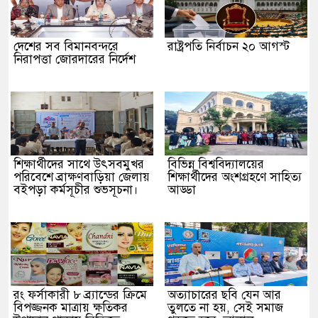
দেশের সব বিমানবন্দরে
রাষ্ট্রপতি নির্বাচন ২০ আগস্ট
নিরাপত্তা জোরদারের নির্দেশ
শিক্ষার্থীদের সাথে উৎসবমুখর
বিভিন্ন বিশ্ববিদ্যালয়ের
পরিবেশে ব্রাক্ষণবাড়িয়া জেলায়
শিক্ষার্থীদের অংশগ্রহণে সাহিত্য
বইপড়া কর্মসূচীর শুভসূচনা।
আড্ডা
রং ফর্সাকারী ৮ ব্র্যান্ডের ক্রিমে
অত্যাচারের ছবি যেন আর
বিপজ্জনক মাত্রায় ক্ষতিকর
তুলতে না হয়, সেই সমাজ