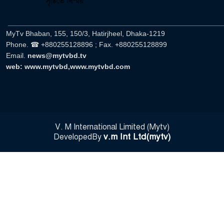
______________________________________________________
MyTv Bhaban, 155, 150/3, Hatirjheel, Dhaka-1219
Phone. ☎ +880255128896 ; Fax. +880255128899
Email.
news@mytvbd.tv
web: www.mytvbd,www.mytvbd.com
V. M International Limited (Mytv)
v.m Int Ltd(mytv)
DevelopedBy