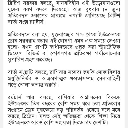
১৫২২ পুলিশ সদস্যকে চাকরিতে পুনর্
ব্রিটিশ সরকার বলছে, মানববিহীন এই উড়োযানগুলো
যুদ্ধের ধরণ বদলে দিয়েছে। আজ বুধবার (৪ জুন)
খিলক্ষেত থানা বিএনপির যুগ্ম আহ্বা
প্রতিবেদন প্রকাশের মাধ্যমে তথ্যটি জানিয়েছে ব্রিটিশ
বার্তা সংস্থা রয়টার্স।
দেশের ৬ অঞ্চলে ঝড়ের আভাস
প্রতিবেদনে বলা হয়, যুক্তরাজ্যের পক্ষ থেকে ইউক্রেনকে
সার্ককে আরও গতিশীল করতে চায় ব
ড্রোন সরবরাহ করার এই ঘোষণা এমন এক সময়ে দেওয়া
হলো- যখন দেশটি স্বাধীনভাবে প্রস্তুত করা স্ট্র্যাটেজিক
প্রেমের সম্পর্ক ছিন্ন না করায় মা-
ডিফেন্স রিভিউ বা কৌশলগত প্রতিরক্ষা পর্যালোচনার
সুপারিশ গ্রহণ করেছে।
প্রধানমন্ত্রীর সঙ্গে নবনিযুক্ত নৌবাহিন
বার্তা সংস্থাটি বলছে, রাশিয়ার সম্ভাব্য হুমকি মোকাবিলায়
হামের উপসর্গে আরও ৬ প্রাণহানি, স
প্রযুক্তিনির্ভর ও আক্রমণাত্মক ক্ষমতাসম্পন্ন সেনাবাহিনী
গড়ে তোলা অত্যন্ত জরুরি।
অবশেষে পদত্যাগ করলেন ভারতের শিক্ষ
রয়টার্স আর বলছে, রাশিয়ার আগ্রাসনের বিরুদ্ধে
জামায়াত ফেরেশতাদের দল নয়, ভুল
ইউক্রেনের তিন বছরের বেশি সময় ধরে চলা প্রতিরোধ
সংগ্রামে ড্রোন যুদ্ধক্ষেত্রে বড় পরিবর্তন এনেছে বলে মনে
করছে ব্রিটেন। মূলত সেই অভিজ্ঞতা থেকে শিক্ষা নিয়ে
ইউক্রেনকে আরও বেশি সহায়তা দিতে চায় দেশটি।