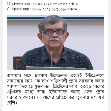
আপলোড সময় : ০৪-০৬-২০২৫ ০৫:১৮:৫২ অপরাহ্ন
থাকায় বিক্রিতে নিষেধাজ্ঞা
আপডেট সময় : ০৪-০৬-২০২৫ ০৫:১৮:৫২ অপরাহ্ন
অত্যাচারের ছবি যেন আর তুলতে না 
আলাল
‘গুলশানের চামেলি’তে ভিন্ন রূপে
যৌনকর্মীর দালাল চরিত্রে
সারজিস-পাটোয়ারীসহ ১০ জনের বিরু
গুলশান থেকে সাবেক মন্ত্রী লতিফ সিদ
রাশিয়ার সঙ্গে চলমান উত্তেজনার মধ্যেই ইউক্রেনকে
সাহায্যের জন্য এক লাখ শক্তিশালী ড্রোন সরবরাহ করার
‘স্কুটি নাকি গোল্ড?’ ক্যাম্পেইনের 
ঘোষণা দিয়েছে যুক্তরাজ্য। ব্রিটেনের দাবি, ২০২৬ সালের
এর ফ্রিডম ব্র্যান্ড, বাড়ল ক্যাম্পেইনের ম
এপ্রিলের মধ্যে তারা ইউক্রেনের কাছে এসব ড্রোন
সরবরাহ করবে। যা আগের প্রতিশ্রুতির তুলনায় দশ গুণ
সংবিধান অনুযায়ী যথাসময়ে রাষ্ট্রপতি ন
বেশি।