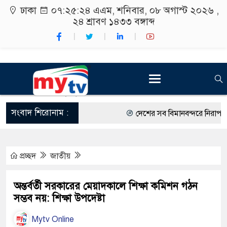
ঢাকা
০৭:২৫:২৫ এএম
, শনিবার, ০৮ অগাস্ট ২০২৬ ,
২৪ শ্রাবণ ১৪৩৩
বঙ্গাব্দ
সংবাদ শিরোনাম :
দেশের সব বিমানবন্দরে নিরাপত্তা জো
রাষ্ট্রপতি নির্বাচন ২০ আগস্ট
প্রচ্ছদ
জাতীয়
শিক্ষার্থীদের সাথে উৎসবমুখর পরিবে
কর্মসূচীর শুভসূচনা।
অন্তর্বর্তী সরকারের মেয়াদকালে শিক্ষা কমিশন গঠন
সম্ভব নয়: শিক্ষা উপদেষ্টা
বিভিন্ন বিশ্ববিদ্যালয়ের শিক্ষার্থীদের
Mytv Online
রং ফর্সাকারী ৮ ব্র্যান্ডের ক্রিমে বি