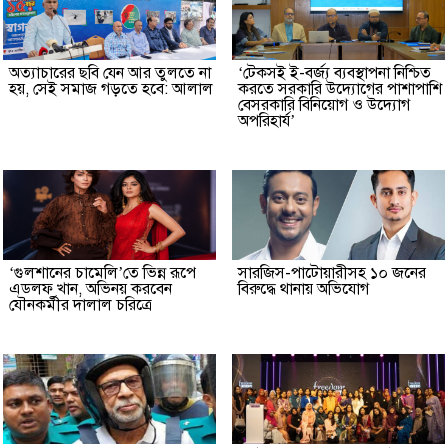
অত্যাচারের ছবি যেন আর তুলতে না
‘টেকসই ই-বর্জ্য ব্যবস্থাপনা নিশ্চিত
হয়, সেই সমাজ গড়তে হবে: আলাল
করতে সরকারি উদ্যোগের পাশাপাশি
বেসরকারি বিনিয়োগ ও উদ্যোগ
অপরিহার্য’
‘গুলশানের চামেলি’তে ভিন্ন রূপে
সারজিস-পাটোয়ারীসহ ১০ জনের
এডলফ খান, অভিনয় করবেন
বিরুদ্ধে থানায় অভিযোগ
যৌনকর্মীর দালাল চরিত্রে