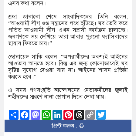
১৫২২ পুলিশ সদস্যকে চাকরিতে পুনর
এসব কথা বলেন।
খিলক্ষেত থানা বিএনপির যুগ্ম আহ্বা
শ্রদ্ধা জানানো শেষে সাংবাদিকদের তিনি বলেন,
“আওয়ামী লীগ গুপ্ত সন্ত্রাসের পথে হাঁটছে। মব তৈরি করে
দেশের ৬ অঞ্চলে ঝড়ের আভাস
পতিত আওয়ামী লীগ এখন সন্ত্রাসী কার্যক্রম চালাচ্ছে।
জনগণকে ভয় দেখিয়ে তারা আবার পুরনো ফ্যাসিবাদের
সার্ককে আরও গতিশীল করতে চায় ব
ছায়ায় ফিরতে চায়।”
প্রেমের সম্পর্ক ছিন্ন না করায় মা-
জোনায়েদ সাকি বলেন, “অপরাধীদের অবশ্যই আইনের
আওতায় আনতে হবে। কিন্তু এর জন্য কোনোভাবেই মব
প্রধানমন্ত্রীর সঙ্গে নবনিযুক্ত নৌবাহি
সৃষ্টির সুযোগ দেওয়া যায় না। আইনের শাসন প্রতিষ্ঠা
করতে হবে।”
হামের উপসর্গে আরও ৬ প্রাণহানি, 
এ সময় গণসংহতি আন্দোলনের নেতাকর্মীদের জুলাই
অবশেষে পদত্যাগ করলেন ভারতের শিক্
শহীদদের স্মরণে নানা স্লোগান দিতে দেখা যায়।
জামায়াত ফেরেশতাদের দল নয়, ভুল
Share
Facebook
Mastodon
WhatsApp
LinkedIn
Pinterest
Threads
Copy
Twitter
Link
প্রিন্ট করুন :