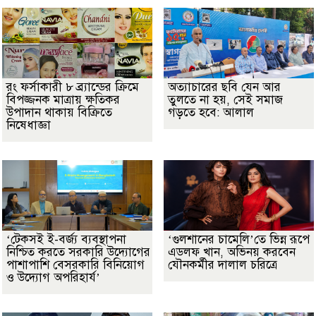
রং ফর্সাকারী ৮ ব্র্যান্ডের ক্রিমে
অত্যাচারের ছবি যেন আর
বিপজ্জনক মাত্রায় ক্ষতিকর
তুলতে না হয়, সেই সমাজ
উপাদান থাকায় বিক্রিতে
গড়তে হবে: আলাল
নিষেধাজ্ঞা
‘টেকসই ই-বর্জ্য ব্যবস্থাপনা
‘গুলশানের চামেলি’তে ভিন্ন রূপে
নিশ্চিত করতে সরকারি উদ্যোগের
এডলফ খান, অভিনয় করবেন
পাশাপাশি বেসরকারি বিনিয়োগ
যৌনকর্মীর দালাল চরিত্রে
ও উদ্যোগ অপরিহার্য’