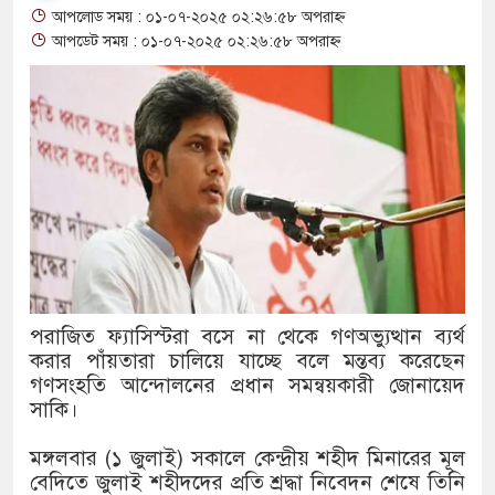
আপলোড সময় : ০১-০৭-২০২৫ ০২:২৬:৫৮ অপরাহ্ন
থাকায় বিক্রিতে নিষেধাজ্ঞা
আপডেট সময় : ০১-০৭-২০২৫ ০২:২৬:৫৮ অপরাহ্ন
অত্যাচারের ছবি যেন আর তুলতে না 
আলাল
‘গুলশানের চামেলি’তে ভিন্ন রূপে
যৌনকর্মীর দালাল চরিত্রে
সারজিস-পাটোয়ারীসহ ১০ জনের বিরু
গুলশান থেকে সাবেক মন্ত্রী লতিফ সিদ
পরাজিত ফ্যাসিস্টরা বসে না থেকে গণঅভ্যুত্থান ব্যর্থ
করার পাঁয়তারা চালিয়ে যাচ্ছে বলে মন্তব্য করেছেন
‘স্কুটি নাকি গোল্ড?’ ক্যাম্পেইনের
গণসংহতি আন্দোলনের প্রধান সমন্বয়কারী জোনায়েদ
এর ফ্রিডম ব্র্যান্ড, বাড়ল ক্যাম্পেইনের 
সাকি।
সংবিধান অনুযায়ী যথাসময়ে রাষ্ট্রপতি 
মঙ্গলবার (১ জুলাই) সকালে কেন্দ্রীয় শহীদ মিনারের মূল
বেদিতে জুলাই শহীদদের প্রতি শ্রদ্ধা নিবেদন শেষে তিনি