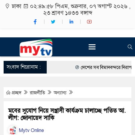
ঢাকা
০২:৪৯:৫৯ পিএম
, শুক্রবার, ০৭ অগাস্ট ২০২৬ ,
২৩ শ্রাবণ ১৪৩৩
বঙ্গাব্দ
সংবাদ শিরোনাম :
দেশের সব বিমানবন্দরে নিরাপত্তা জো
রাষ্ট্রপতি নির্বাচন ২০ আগস্ট
প্রচ্ছদ
রাজনীতি
অন্যান্য
শিক্ষার্থীদের সাথে উৎসবমুখর পরিব
কর্মসূচীর শুভসূচনা।
মবের সুযোগ নিয়ে সন্ত্রাসী কার্যক্রম চালাচ্ছে পতিত আ.
লীগ: জোনায়েদ সাকি
বিভিন্ন বিশ্ববিদ্যালয়ের শিক্ষার্থীদের
Mytv Online
রং ফর্সাকারী ৮ ব্র্যান্ডের ক্রিমে বি