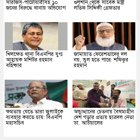
সারজিস-পাটোয়ারীসহ ১০
গুলশান থেকে সাবেক মন্ত্রী
জনের বিরুদ্ধে থানায় অভিযোগ
লতিফ সিদ্দিকী গ্রেফতার
খিলক্ষেত থানা বিএনপির যুগ্ম
জামায়াত ফেরেশতাদের দল
আহ্বায়ক মশিউর রহমান
নয়, ভুল হতে পারে: শফিকুর
বহিষ্কার
রহমান
ক্ষমতায় যেতে তারা জুলাইকে
অভ্যুত্থানের চেতনায় বৈষম্যহীন
ব্যবহার করতে চায়: বিএনপি
দেশ গড়ার প্রত্যয় ছাত্রদল নেতা
মহাসচিব
ডা. আউয়ালের