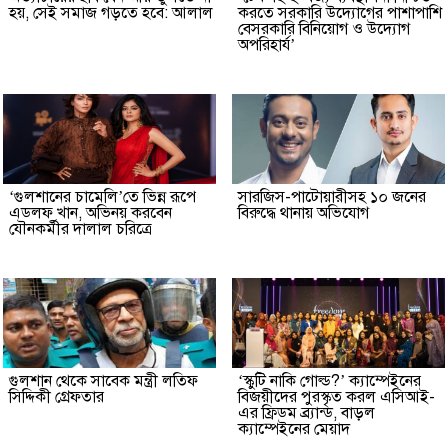
হয়, সেই সমাজ গড়তে হবে: আলাল
করতে সরকারি উদ্যোগের পাশাপাশি
বেসরকারি বিনিয়োগ ও উদ্যোগ
অপরিহার্য’
‘গুলশানের চামেলি’তে ভিন্ন রূপে
সারজিস-পাটোয়ারীসহ ১০ জনের
এডলফ খান, অভিনয় করবেন
বিরুদ্ধে থানায় অভিযোগ
যৌনকর্মীর দালাল চরিত্রে
গুলশান থেকে সাবেক মন্ত্রী লতিফ
‘স্কুটি নাকি গোল্ড?’ ক্যাম্পেইনের
সিদ্দিকী গ্রেফতার
বিজয়ীদের পুরস্কৃত করল এসিআই-
এর ফ্রিডম ব্র্যান্ড, বাড়ল
ক্যাম্পেইনের মেয়াদ