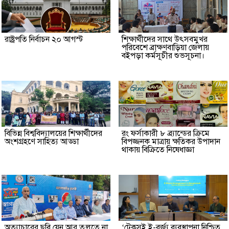
রাষ্ট্রপতি নির্বাচন ২০ আগস্ট
শিক্ষার্থীদের সাথে উৎসবমুখর
পরিবেশে ব্রাক্ষণবাড়িয়া জেলায়
বইপড়া কর্মসূচীর শুভসূচনা।
বিভিন্ন বিশ্ববিদ্যালয়ের শিক্ষার্থীদের
রং ফর্সাকারী ৮ ব্র্যান্ডের ক্রিমে
অংশগ্রহণে সাহিত্য আড্ডা
বিপজ্জনক মাত্রায় ক্ষতিকর উপাদান
থাকায় বিক্রিতে নিষেধাজ্ঞা
অত্যাচারের ছবি যেন আর তুলতে না
‘টেকসই ই-বর্জ্য ব্যবস্থাপনা নিশ্চিত