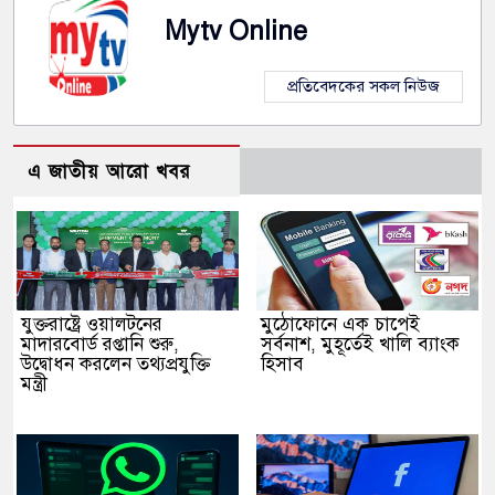
Mytv Online
প্রতিবেদকের সকল নিউজ
এ জাতীয় আরো খবর
যুক্তরাষ্ট্রে ওয়ালটনের
মুঠোফোনে এক চাপেই
মাদারবোর্ড রপ্তানি শুরু,
সর্বনাশ, মুহূর্তেই খালি ব্যাংক
উদ্বোধন করলেন তথ্যপ্রযুক্তি
হিসাব
মন্ত্রী