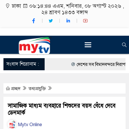
ঢাকা
০৬:১৪:৪৫ এএম
, শনিবার, ০৮ অগাস্ট ২০২৬ ,
২৪ শ্রাবণ ১৪৩৩
বঙ্গাব্দ
সংবাদ শিরোনাম :
দেশের সব বিমানবন্দরে নিরাপত্তা জো
রাষ্ট্রপতি নির্বাচন ২০ আগস্ট
প্রচ্ছদ
তথ্যপ্রযুক্তি
শিক্ষার্থীদের সাথে উৎসবমুখর পরিবে
কর্মসূচীর শুভসূচনা।
সামাজিক মাধ্যম ব্যবহারে শিশুদের বয়স বেঁধে দেবে
ডেনমার্ক
বিভিন্ন বিশ্ববিদ্যালয়ের শিক্ষার্থীদের
Mytv Online
রং ফর্সাকারী ৮ ব্র্যান্ডের ক্রিমে বি