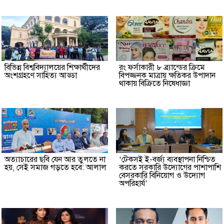
বিভিন্ন বিশ্ববিদ্যালয়ের শিক্ষার্থীদের
রং ফর্সাকারী ৮ ব্র্যান্ডের ক্রিমে
অংশগ্রহণে সাহিত্য আড্ডা
বিপজ্জনক মাত্রায় ক্ষতিকর উপাদান
থাকায় বিক্রিতে নিষেধাজ্ঞা
অত্যাচারের ছবি যেন আর তুলতে না
‘টেকসই ই-বর্জ্য ব্যবস্থাপনা নিশ্চিত
হয়, সেই সমাজ গড়তে হবে: আলাল
করতে সরকারি উদ্যোগের পাশাপাশি
বেসরকারি বিনিয়োগ ও উদ্যোগ
অপরিহার্য’