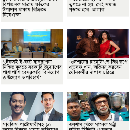
বিপজ্জনক মাত্রায় ক্ষতিকর
তুলতে না হয়, সেই সমাজ
উপাদান থাকায় বিক্রিতে
গড়তে হবে: আলাল
নিষেধাজ্ঞা
‘টেকসই ই-বর্জ্য ব্যবস্থাপনা
‘গুলশানের চামেলি’তে ভিন্ন রূপে
নিশ্চিত করতে সরকারি উদ্যোগের
এডলফ খান, অভিনয় করবেন
পাশাপাশি বেসরকারি বিনিয়োগ
যৌনকর্মীর দালাল চরিত্রে
ও উদ্যোগ অপরিহার্য’
সারজিস-পাটোয়ারীসহ ১০
গুলশান থেকে সাবেক মন্ত্রী
জনের বিরুদ্ধে থানায় অভিযোগ
লতিফ সিদ্দিকী গ্রেফতার