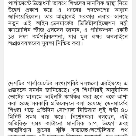
১৫২২ পুলিশ সদস্যকে চাকরিতে পুনর
পার্লামেন্টে উদ্বোধনী ভাষণে শিশুদের মানসিক স্বাস্থ্য নিয়ে
উদ্বেগ প্রকাশ করে এ ধরনের পদক্ষেপের আহ্বান
খিলক্ষেত থানা বিএনপির যুগ্ম আহ্বা
জানিয়েছিলেন। তার আহ্বানেই সরকার এবার আনছে
নতুন এই আইন।ডেনমার্কের ডিজিটালাইজেশন মন্ত্রী
দেশের ৬ অঞ্চলে ঝড়ের আভাস
ক্যারোলিন স্টাজ ওলসেন জানান, এ পরিকল্পনা একটি
১৪ দফা কর্মপরিকল্পনা, যার মূল লক্ষ্য অনলাইনে
সার্ককে আরও গতিশীল করতে চায় ব
অপ্রাপ্তবয়স্কদের সুরক্ষা নিশ্চিত করা।
প্রেমের সম্পর্ক ছিন্ন না করায় মা-
প্রধানমন্ত্রীর সঙ্গে নবনিযুক্ত নৌবাহিন
হামের উপসর্গে আরও ৬ প্রাণহানি, স
দেশটির পার্লামেন্টের সংখ্যাগরিষ্ঠ দলগুলো এরইমধ্যে এ
প্রস্তাবকে সমর্থন জানিয়েছে। খুব শিগগিরই আনুষ্ঠানিক
অবশেষে পদত্যাগ করলেন ভারতের শিক্ষ
ভোটের মাধ্যমে আইনটি কার্যকর করা হবে বলে আশা
করা হচ্ছে।সরকারি প্রতিবেদনে বলা হয়েছে, ডেনমার্কের
জামায়াত ফেরেশতাদের দল নয়, ভুল
শিশুরা গড়ে প্রতিদিন সোশ্যাল মিডিয়ায় দুই ঘণ্টা ৪০
মিনিট সময় ব্যয় করে। বিশ্লেষকরা বলছেন, এই
অতিরিক্ত সময় কাটানো মানসিক চাপ, উদ্বেগ এবং
আত্মবিশ্বাস হ্রাসের ঝুঁকি বাড়াচ্ছে।অস্ট্রেলিয়ার পথ