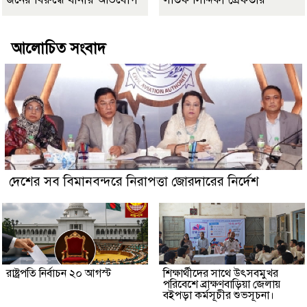
আলোচিত সংবাদ
দেশের সব বিমানবন্দরে নিরাপত্তা জোরদারের নির্দেশ
রাষ্ট্রপতি নির্বাচন ২০ আগস্ট
শিক্ষার্থীদের সাথে উৎসবমুখর
পরিবেশে ব্রাক্ষণবাড়িয়া জেলায়
বইপড়া কর্মসূচীর শুভসূচনা।