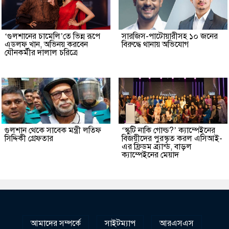
‘গুলশানের চামেলি’তে ভিন্ন রূপে
সারজিস-পাটোয়ারীসহ ১০ জনের
এডলফ খান, অভিনয় করবেন
বিরুদ্ধে থানায় অভিযোগ
যৌনকর্মীর দালাল চরিত্রে
গুলশান থেকে সাবেক মন্ত্রী লতিফ
‘স্কুটি নাকি গোল্ড?’ ক্যাম্পেইনের
সিদ্দিকী গ্রেফতার
বিজয়ীদের পুরস্কৃত করল এসিআই-
এর ফ্রিডম ব্র্যান্ড, বাড়ল
ক্যাম্পেইনের মেয়াদ
আমাদের সম্পর্কে
সাইটম্যাপ
আরএসএস