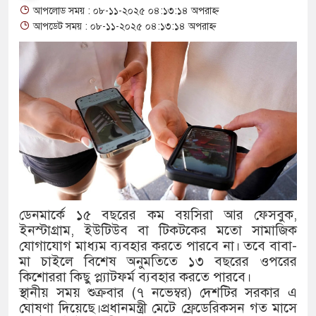
আপলোড সময় : ০৮-১১-২০২৫ ০৪:১৩:১৪ অপরাহ্ন
থাকায় বিক্রিতে নিষেধাজ্ঞা
আপডেট সময় : ০৮-১১-২০২৫ ০৪:১৩:১৪ অপরাহ্ন
অত্যাচারের ছবি যেন আর তুলতে না 
আলাল
‘গুলশানের চামেলি’তে ভিন্ন রূপে
যৌনকর্মীর দালাল চরিত্রে
সারজিস-পাটোয়ারীসহ ১০ জনের বিরু
গুলশান থেকে সাবেক মন্ত্রী লতিফ সিদ
ডেনমার্কে ১৫ বছরের কম বয়সিরা আর ফেসবুক,
ইনস্টাগ্রাম, ইউটিউব বা টিকটকের মতো সামাজিক
‘স্কুটি নাকি গোল্ড?’ ক্যাম্পেইনের 
যোগাযোগ মাধ্যম ব্যবহার করতে পারবে না। তবে বাবা-
এর ফ্রিডম ব্র্যান্ড, বাড়ল ক্যাম্পেইনের ম
মা চাইলে বিশেষ অনুমতিতে ১৩ বছরের ওপরের
কিশোররা কিছু প্ল্যাটফর্ম ব্যবহার করতে পারবে।
সংবিধান অনুযায়ী যথাসময়ে রাষ্ট্রপতি ন
স্থানীয় সময় শুক্রবার (৭ নভেম্বর) দেশটির সরকার এ
ঘোষণা দিয়েছে।প্রধানমন্ত্রী মেটে ফ্রেডেরিকসন গত মাসে