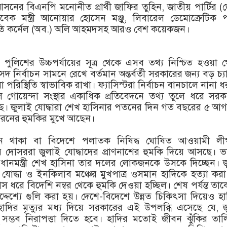
নের বিএনপি মনোনীত প্রার্থী জাফির তুহিন, জাতীয় পার্টির (
বেক মন্ত্রী আনোয়ার হোসেন মঞ্জু, লিবারেল ডেমোক্রেটিক পা
ি কর্নেল (অব.) অলি আহমদসহ আরও বেশ কয়েকজন।
ণালয় ও পুলিশের উচ্চপর্যায়ের সূত্র থেকে এসব তথ্য নিশ্চিত হওয়া 
নির্বাচন সামনে রেখে বর্তমান অন্তর্বর্তী সরকারের জন্য বড় চ্যা
পরিস্থিতি স্বাভাবিক রাখা। ফ্যাসিস্টরা নির্বাচন বানচালে নানা 
লে গোয়েন্দা সংস্থার একাধিক প্রতিবেদনে তথ্য তুলে ধরে সর
। জুলাই যোদ্ধারা শেখ হাসিনার পতনের দিন গত বছরের ৫ আগ
রনের হুমকির মুখে আছেন।
ে থাকা বা বিদেশে পলাতক নিষিদ্ধ ঘোষিত আওয়ামী ল
র দোসররা জুলাই যোদ্ধাদের প্রাণনাশের হুমকি দিয়ে আসছে। 
ধানমন্ত্রী শেখ হাসিনা তার দলের লোকজনকে উসকে দিচ্ছেন। 
 যোদ্ধা ও ইনকিলাব মঞ্চের মুখপাত্র ওসমান হাদিকে হত্যা কর
ধরে বিদেশি নম্বর থেকে হুমকি দেওয়া হচ্ছিল। শেষ পর্যন্ত তা
উদ্দেশ্যে গুলি করা হয়। দেশে-বিদেশে উন্নত চিকিৎসা দিয়েও হ
হাদির মৃত্যুর মধ্য দিয়ে সরকারের এই উপলব্ধি এসেছে যে, 
ু সম্ভব নিরাপত্তা দিতে হবে। হাদির মতোই জীবন ঝুঁকির তা