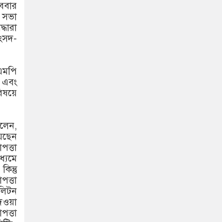
োববার
ই সভা
্ধারা
সংসদ-
িএমপি
 এবং
বিষয়ে
বলেন,
য়েছেন
পত্তা
ধ্যমে
িন্তু
পত্তা
লিটন
দেওয়া
পত্তা