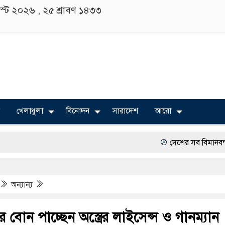
াস্ট ২০২৬ ,
২৫ শ্রাবণ ১৪৩৩
খেলাধুলা
বিনোদন
সারাদেশ
আরো
দেশের সব বিমানবন্দরে নিরাপত্তা জোরদ
বিভিন্ন বিশ্ববিদ্যালয়ের শিক্ষার্থীদের অ
অন্যান্য
অত্যাচারের ছবি যেন আর তুলতে না হ
সারজিস-পাটোয়ারীসহ ১০ জনের বিরুদ্
 বোন পাচ্ছেন অস্ত্রের লাইসেন্স ও গানম্যান