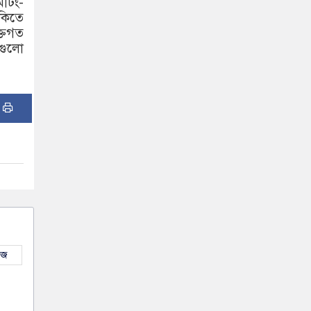
িটিং-
ঁকিতে
্তিগত
য়গুলো
:
উজ