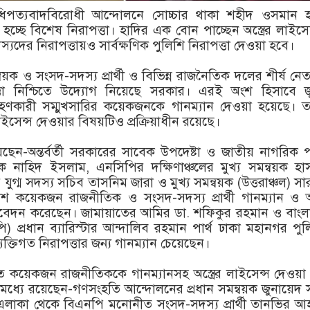
িপত্যবাদবিরোধী আন্দোলনে সোচ্চার থাকা শহীদ ওসমান হ
চ্ছে বিশেষ নিরাপত্তা। হাদির এক বোন পাচ্ছেন অস্ত্রের লাইসে
স্যদের নিরাপত্তায়ও সার্বক্ষণিক পুলিশি নিরাপত্তা দেওয়া হবে।
্বয়ক ও সংসদ-সদস্য প্রার্থী ও বিভিন্ন রাজনৈতিক দলের শীর্ষ নে
পত্তা নিশ্চিতে উদ্যোগ নিয়েছে সরকার। এরই অংশ হিসাবে জ
রহণকারী সম্মুখসারির কয়েকজনকে গানম্যান দেওয়া হয়েছে। ত
র লাইসেন্স দেওয়ার বিষয়টিও প্রক্রিয়াধীন রয়েছে।
েন-অন্তর্বর্তী সরকারের সাবেক উপদেষ্টা ও জাতীয় নাগরিক পা
ক নাহিদ ইসলাম, এনসিপির দক্ষিণাঞ্চলের মুখ্য সমন্বয়ক হ
 যুগ্ম সদস্য সচিব তাসনিম জারা ও মুখ্য সমন্বয়ক (উত্তরাঞ্চল) স
কয়েকজন রাজনীতিক ও সংসদ-সদস্য প্রার্থী গানম্যান ও অস্
আবেদন করেছেন। জামায়াতের আমির ডা. শফিকুর রহমান ও বাংল
পি) প্রধান ব্যারিস্টার আন্দালিব রহমান পার্থ ঢাকা মহানগর পু
ক্তিগত নিরাপত্তার জন্য গানম্যান চেয়েছেন।
ে কয়েকজন রাজনীতিককে গানম্যানসহ অস্ত্রের লাইসেন্স দেওয়া 
ধ্যে রয়েছেন-গণসংহতি আন্দোলনের প্রধান সমন্বয়ক জুনায়েদ 
ী এলাকা থেকে বিএনপি মনোনীত সংসদ-সদস্য প্রার্থী তানভির 