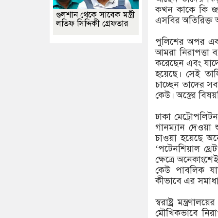
কখন কাকে কি জ
গুলশান থেকে সাবেক মন্ত্রী
এসবির অতিরিক্ত
লতিফ সিদ্দিকী গ্রেফতার
পুলিশের অপর এক কর
আমরা নিরাপত্তা ব্য
করেছেন এবং যাদে
হয়েছে। সেই তালি
চাচ্ছেন তাদের সব
কেউ। অস্ত্রের বিষয়
ঢাকা মেট্রোপলিট
গানম্যান দেওয়া 
চাওয়া হয়েছে অন
‘পটেনশিয়াল থ্রে
ক্ষেত্রে অনেকাংশ
কেউ পাবলিক যান
কীভাবে এর সমাধান
স্বরাষ্ট্র মন্ত্রণা
মৌখিকভাবে নিরাপত