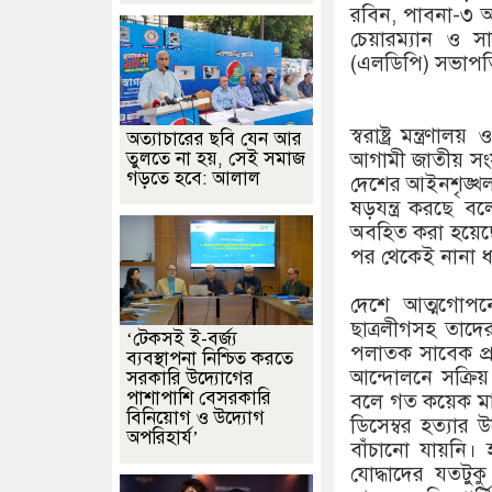
রবিন, পাবনা-৩ আস
চেয়ারম্যান ও সা
(এলডিপি) সভাপত
স্বরাষ্ট্র মন্ত্র
অত্যাচারের ছবি যেন আর
তুলতে না হয়, সেই সমাজ
আগামী জাতীয় সংসদ 
গড়তে হবে: আলাল
দেশের আইনশৃঙ্খলা 
ষড়যন্ত্র করছে ব
অবহিত করা হয়েছে
পর থেকেই নানা ধ
দেশে আত্মগোপন
ছাত্রলীগসহ তাদে
‘টেকসই ই-বর্জ্য
পলাতক সাবেক প্র
ব্যবস্থাপনা নিশ্চিত করতে
আন্দোলনে সক্রিয়
সরকারি উদ্যোগের
পাশাপাশি বেসরকারি
বলে গত কয়েক মাস 
বিনিয়োগ ও উদ্যোগ
ডিসেম্বর হত্যার 
অপরিহার্য’
বাঁচানো যায়নি। 
যোদ্ধাদের যতটুক