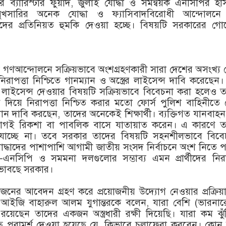
র ব্যারিস্টার ফুয়াদ, জুলাই যোদ্ধা ও সমন্বয়ক এনসিপির হ
্মুখসারির অনেক যোদ্ধা ও ফ্যাসিবাদবিরোধী আন্দোলনে য
দের প্রতিনিয়ত হুমকি দেওয়া হচ্ছে। বিষয়টি সরকারের গোয়ে
 গণআন্দোলনে সক্রিয়ভাবে অংশগ্রহণকারী সারা দেশের অসংখ্য য
নিরাপত্তা নিশ্চিতে গানম্যান ও অস্ত্রের লাইসেন্স দাবি করেছেন
ত্রের লাইসেন্স দেওয়ার বিষয়টি সক্রিয়ভাবে বিবেচনা করা হলেও 
 দিয়ে নিরাপত্তা নিশ্চিত করার মতো ফোর্স পুলিশ বাহিনীতে
ান দাবি করছেন, তাদের অনেকেই শিক্ষার্থী। ব্যক্তিগত যানবাহ
ভাগই রিকশা বা পাবলিক বাসে যাতায়াত করেন। এ কারণে ত
 যাচ্ছে না। তবে সরকার তাদের বিষয়টি সহনশীলভাবে বিবে
োদ্ধাদের পাশাপাশি আগামী জাতীয় সংসদ নির্বাচনে অংশ নিতে 
এনসিপি ও সমমনা দলগুলোর সম্ভাব্য এমন প্রার্থীদের নিরা
ভাবছে সরকার।
নের আবেদন গ্রহণ করে প্রয়োজনীয় উদ্যোগ নেওয়ার প্রক্রিয়া
 আইজি বাহারুল আলম যুগান্তরকে বলেন, যারা বেশি (ভারনার
ে রয়েছেন তাদের একজন অস্ত্রধারী রক্ষী দিয়েছি। যারা কম ঝু
ু পরামর্শ দেওয়া হয়েছে যে, কিভাবে চলাফেরা করবেন। কোন