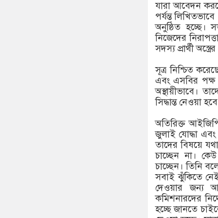
যারা আবেদন করছে
পর্যন্ত লিখিতভা
অনুষ্ঠিত হচ্ছে। স
নিজেদের নিরাপত্
সদস্য প্রার্থী অস্
সূত্র নিশ্চিত ক
এবং এসবির পক্ষ
অস্থায়ীভাবে। তাদ
সিদ্ধান্ত নেওয়া হব
অতিরিক্ত আইজিপি
জুলাই যোদ্ধা এবং
তাদের বিষয়ে যথায
চাচ্ছেন না। কেউ
চাচ্ছেন। তিনি বলে
সবাই ঝুঁকিতে নেই
দেওয়ার জন্য আম
কমিশনারদের নির্দ
হচ্ছে জানতে চাইল