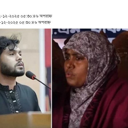
‘স্কুটি নাকি গোল্ড?’ ক্যাম্পেইনের বিজয
১৫২২ পুলিশ সদস্যকে চাকরিতে পুনর্ব
-১২-২০২৫ ০৫:৩০:৪৬ অপরাহ্ন
১২-২০২৫ ০৫:৩০:৪৬ অপরাহ্ন
সার্ককে আরও গতিশীল করতে চায় বাং
প্রধানমন্ত্রীর সঙ্গে নবনিযুক্ত নৌবাহিনী 
জামায়াত ফেরেশতাদের দল নয়, ভুল হ