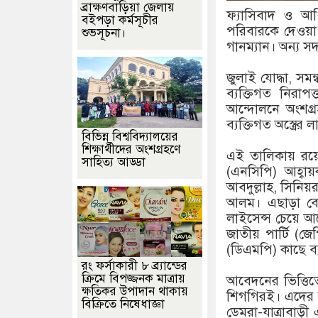
ব্রাক্ষণবাড়িয়া জেলায়
ফ্যাসিবাদ ও আধ
বইপড়া কর্মসূচীর
পরিবারকে দেওয়া হ
শুভসূচনা।
গানম্যান। অন্য সদ
জুলাই যোদ্ধা, সমন
ব্যক্তিগত নিরা
আন্দোলনে অংশগ্
ব্যক্তিগত অস্ত্রে
বিভিন্ন বিশ্ববিদ্যালয়ের
শিক্ষার্থীদের অংশগ্রহণে
এই তালিকায় রয়েছ
সাহিত্য আড্ডা
(এনসিপি) আহ্বায়
আবদুল্লাহ, সিনিয়র
আলম। এছাড়া বেশ 
লাইসেন্স চেয়ে 
জাতীয় পার্টি (জে
(ডিএমপি) কাছে ব্য
রং ফর্সাকারী ৮ ব্র্যান্ডের
ক্রিমে বিপজ্জনক মাত্রায়
আবেদনের ভিত্তিত
ক্ষতিকর উপাদান থাকায়
শিগগিরই। এদের ম
বিক্রিতে নিষেধাজ্ঞা
ডেমরা-যাত্রাবাড়