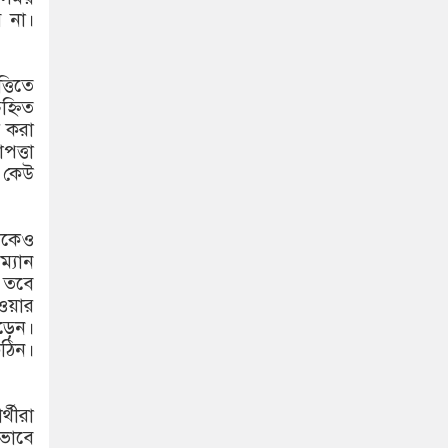
 না।
্তিতে
হ্নিত
ি করা
পত্তা
ন কেউ
থেকেও
ম্যান
 তবে
েওয়ার
চড়েন।
ঠিন।
র্থীরা
তভাবে