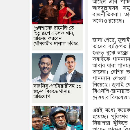
আছেন এবি পার্টি
আবদুল্লাহসহ সম
রাজনীতিকরা। তা
তথ্যেও রয়েছে।
‘গুলশানের চামেলি’তে
ভিন্ন রূপে এডলফ খান,
অভিনয় করবেন
জানা গেছে, জুলাই
যৌনকর্মীর দালাল চরিত্রে
তাদের ব্যক্তিগত 
গুরুত্ব বুঝে অস্
সবাইকে গানম্যান
আবার যারা গানম্য
তাদের। বেশির 
গানম্যান দেওয়া
নিয়েছে। জুলাই য
সারজিস-পাটোয়ারীসহ ১০
বিএনপি-জামায়াত-
জনের বিরুদ্ধে থানায়
অভিযোগ
দেওয়ার বিষয়েও 
এরই মধ্যে কয়েকজ
হয়েছে। পুলিশের
নিরাপত্তা ঝুঁকিত
আছেন তাদের কিছ