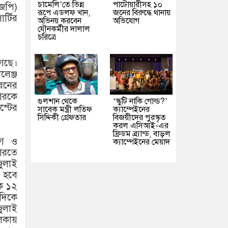
চামেলি’তে ভিন্ন
পাটোয়ারীসহ ১০
জেপি)
রূপে এডলফ খান,
জনের বিরুদ্ধে থানায়
র্টির
অভিনয় করবেন
অভিযোগ
যৌনকর্মীর দালাল
চরিত্রে
গেছে।
লেঞ্জ
ধরনের
কারকে
গুলশান থেকে
‘স্কুটি নাকি গোল্ড?’
স্টের
সাবেক মন্ত্রী লতিফ
ক্যাম্পেইনের
সিদ্দিকী গ্রেফতার
বিজয়ীদের পুরস্কৃত
করল এসিআই-এর
ফ্রিডম ব্র্যান্ড, বাড়ল
ীগ ও
ক্যাম্পেইনের মেয়াদ
ভারতে
জুলাই
া হবে
কে ১২
াদিকে
জুলাই
লিকায়