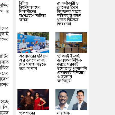
বিভিন্ন
রং ফর্সাকারী ৮
াদির
বিশ্ববিদ্যালয়ের
ব্র্যান্ডের ক্রিমে
ন্স ও
শিক্ষার্থীদের
বিপজ্জনক মাত্রায়
অংশগ্রহণে সাহিত্য
ক্ষতিকর উপাদান
আড্ডা
থাকায় বিক্রিতে
নিষেধাজ্ঞা
তাদের
ুলাই
াদের
র্টির
অত্যাচারের ছবি যেন
‘টেকসই ই-বর্জ্য
আর তুলতে না হয়,
ব্যবস্থাপনা নিশ্চিত
াসনাত
সেই সমাজ গড়তে
করতে সরকারি
ারজিস
হবে: আলাল
উদ্যোগের পাশাপাশি
বেসরকারি বিনিয়োগ
ত্রের
ও উদ্যোগ
াদেশ
অপরিহার্য’
লিশের
হচ্ছে
সাকি,
আহমেদ
‘গুলশানের
সারজিস-