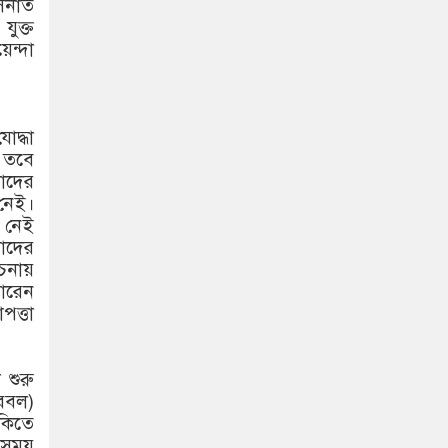
াসনাত
ুক্ত
ন্দা
োদ্ধা
। তবে
তাদের
 নেই।
ন নেই
াদের
চনায়
পারেন
পত্তা
 শুরু
েবল)
ঁকিতে
 সময়