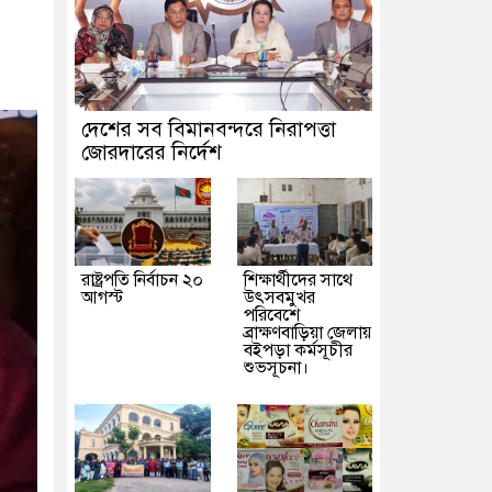
়ীদের পুরস্কৃত করল এসিআই-এর ফ্রিডম ব্র্যান্ড, বাড়ল ক্যাম্পেইনের মেয়াদ
হালের দাবিতে মানববন্ধন
খিলক্ষেত থানা বিএনপির যুগ্ম আহ্বায়ক মশিউর র
লাদেশ-মালদ্বীপ
প্রেমের সম্পর্ক ছিন্ন না করায় মা-ভাই মিলে মেরে ফেল
দেশের সব বিমানবন্দরে নিরাপত্তা
প্রধানের সৌজন্য সাক্ষাৎ
জোরদারের নির্দেশ
হামের উপসর্গে আরও ৬ প্রাণহানি, সবাই ঢাকার
তে পারে: শফিকুর রহমান
রাষ্ট্রপতি নির্বাচন ২০
শিক্ষার্থীদের সাথে
আগস্ট
উৎসবমুখর
পরিবেশে
ব্রাক্ষণবাড়িয়া জেলায়
বইপড়া কর্মসূচীর
শুভসূচনা।