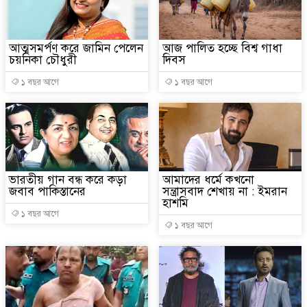
আত্মসমর্পণ করে জামিন পেলেন
আজ পালিত হচ্ছে বিশ্ব গাধা
চয়নিকা চৌধুরী
দিবস
১ বছর আগে
১ বছর আগে
ভারতীয় গান বন্ধ করে কড়া
আমাদের ধর্মে কখনো
জবাব পাকিস্তানের
সন্ত্রাসবাদ শেখায় না : ইমরান
হাশমি
১ বছর আগে
১ বছর আগে