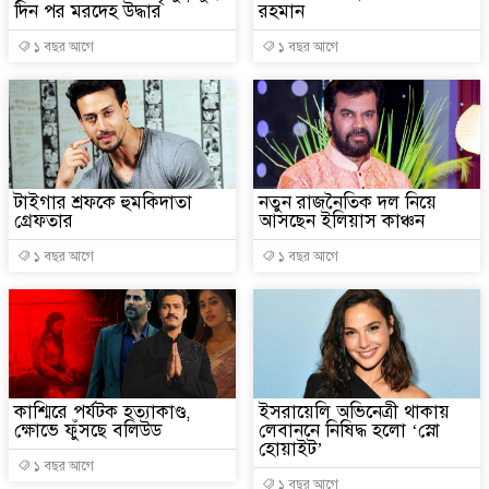
দিন পর মরদেহ উদ্ধার
রহমান
১ বছর আগে
১ বছর আগে
টাইগার শ্রফকে হুমকিদাতা
নতুন রাজনৈতিক দল নিয়ে
গ্রেফতার
আসছেন ইলিয়াস কাঞ্চন
১ বছর আগে
১ বছর আগে
কাশ্মিরে পর্যটক হত্যাকাণ্ড,
ইসরায়েলি অভিনেত্রী থাকায়
ক্ষোভে ফুঁসছে বলিউড
লেবাননে নিষিদ্ধ হলো ‘স্নো
হোয়াইট’
১ বছর আগে
১ বছর আগে