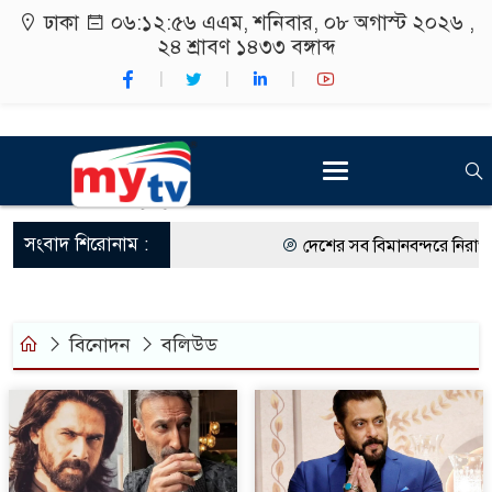
ঢাকা
০৬:১২:৫৭ এএম
, শনিবার, ০৮ অগাস্ট ২০২৬ ,
২৪ শ্রাবণ ১৪৩৩
বঙ্গাব্দ
সংবাদ শিরোনাম :
দেশের সব বিমানবন্দরে নিরাপত্তা জ
রাষ্ট্রপতি নির্বাচন ২০ আগস্ট
শিক্ষার্থীদের সাথে উৎসবমুখর পরি
বিনোদন
বলিউড
কর্মসূচীর শুভসূচনা।
বিভিন্ন বিশ্ববিদ্যালয়ের শিক্ষার্থীদ
রং ফর্সাকারী ৮ ব্র্যান্ডের ক্রিমে ব