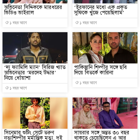
অভিনেতা সিদ্দিককে মারধরের
‘ইরফানের মধ্যে এক প্রকৃত
ভিডিও ভাইরাল
সুফিকে খুঁজে পেয়েছিলাম’
১ বছর আগে
১ বছর আগে
‘দ্য ফ্যামিলি ম্যান’ সিরিজ খ্যাত
পাকিস্তানি শিল্পীর সঙ্গে ছবি
অভিনেতার ‘মরদেহ উদ্ধার’
দিয়ে বিতর্কে কারিনা
নিয়ে ধোঁয়াশা
১ বছর আগে
১ বছর আগে
সিনেমার শুটিং সেটে তরুণ
সায়রার সঙ্গে অন্তত ৩০ বছর
নৃত্যশিল্পীর মর্মান্তিক মৃত্যু, দুই
থাকতে চেয়েছিলেন এ আর