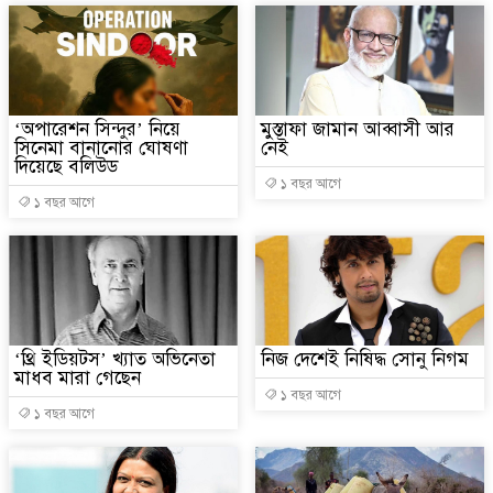
‘অপারেশন সিন্দুর’ নিয়ে
মুস্তাফা জামান আব্বাসী আর
সিনেমা বানানোর ঘোষণা
নেই
দিয়েছে বলিউড
১ বছর আগে
১ বছর আগে
‘থ্রি ইডিয়টস’ খ্যাত অভিনেতা
নিজ দেশেই নিষিদ্ধ সোনু নিগম
মাধব মারা গেছেন
১ বছর আগে
১ বছর আগে