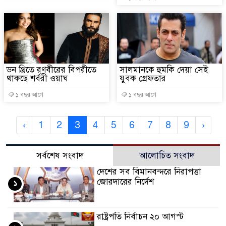
ডন থ্রিতে রণবীরের বিপরীতে
সালমানকে হুমকি দেয়া সেই
থাকছে শর্বরী ওয়াঘ
যুবক গ্রেফতার
১ বছর আগে
১ বছর আগে
‹
1
2
3
4
5
6
7
8
9
›
সর্বশেষ সংবাদ
আলোচিত সংবাদ
দেশের সব বিমানবন্দরে নিরাপত্তা
জোরদারের নির্দেশ
১
রাষ্ট্রপতি নির্বাচন ২০ আগস্ট