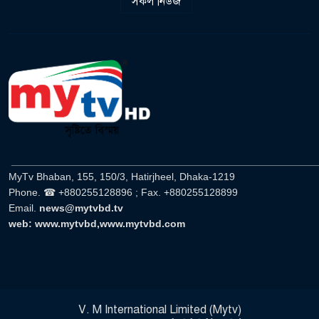
৭
সকল নিউজ
বেসরকারি বিনিয়োগ ও উদ্যোগ
অপরিহার্য’
‘গুলশানের চামেলি’তে ভিন্ন রূপে
এডলফ খান, অভিনয় করবেন
৮
যৌনকর্মীর দালাল চরিত্রে
সারজিস-পাটোয়ারীসহ ১০ জনের
বিরুদ্ধে থানায় অভিযোগ
৯
______________________________________________________
MyTv Bhaban, 155, 150/3, Hatirjheel, Dhaka-1219
গুলশান থেকে সাবেক মন্ত্রী লতিফ
Phone. ☎ +880255128896 ; Fax. +880255128899
সিদ্দিকী গ্রেফতার
১০
Email.
news@mytvbd.tv
web: www.mytvbd,www.mytvbd.com
‘স্কুটি নাকি গোল্ড?’ ক্যাম্পেইনের
বিজয়ীদের পুরস্কৃত করল এসিআই-এর
১১
ফ্রিডম ব্র্যান্ড, বাড়ল ক্যাম্পেইনের
মেয়াদ
V. M International Limited (Mytv)