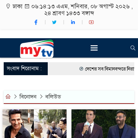
ঢাকা
০৬:১৪:১৩ এএম
, শনিবার, ০৮ অগাস্ট ২০২৬ ,
২৪ শ্রাবণ ১৪৩৩
বঙ্গাব্দ
সংবাদ শিরোনাম :
দেশের সব বিমানবন্দরে নিরাপত্তা 
রাষ্ট্রপতি নির্বাচন ২০ আগস্ট
শিক্ষার্থীদের সাথে উৎসবমুখর পরি
বিনোদন
বলিউড
কর্মসূচীর শুভসূচনা।
বিভিন্ন বিশ্ববিদ্যালয়ের শিক্ষার্থীদ
রং ফর্সাকারী ৮ ব্র্যান্ডের ক্রিমে 