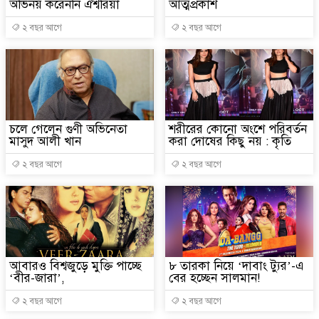
অভিনয় করেননি ঐশ্বরিয়া
আত্মপ্রকাশ
২ বছর আগে
২ বছর আগে
চলে গেলেন গুণী অভিনেতা
শরীরের কোনো অংশে পরিবর্তন
মাসুদ আলী খান
করা দোষের কিছু নয় : কৃতি
২ বছর আগে
২ বছর আগে
আবারও বিশ্বজুড়ে মুক্তি পাচ্ছে
৮ তারকা নিয়ে ‘দাবাং ট্যুর’-এ
‘বীর-জারা’,
বের হচ্ছেন সালমান!
২ বছর আগে
২ বছর আগে