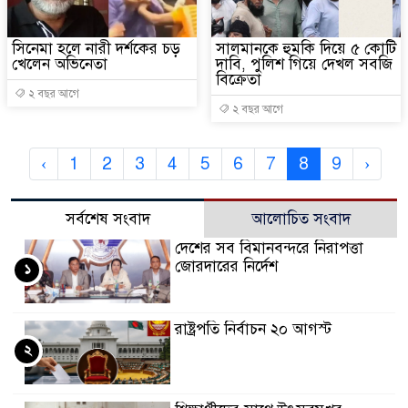
সিনেমা হলে নারী দর্শকের চড়
সালমানকে হুমকি দিয়ে ৫ কোটি
খেলেন অভিনেতা
দাবি, পুলিশ গিয়ে দেখল সবজি
বিক্রেতা
২ বছর আগে
২ বছর আগে
‹
1
2
3
4
5
6
7
8
9
›
সর্বশেষ সংবাদ
আলোচিত সংবাদ
দেশের সব বিমানবন্দরে নিরাপত্তা
জোরদারের নির্দেশ
১
রাষ্ট্রপতি নির্বাচন ২০ আগস্ট
২