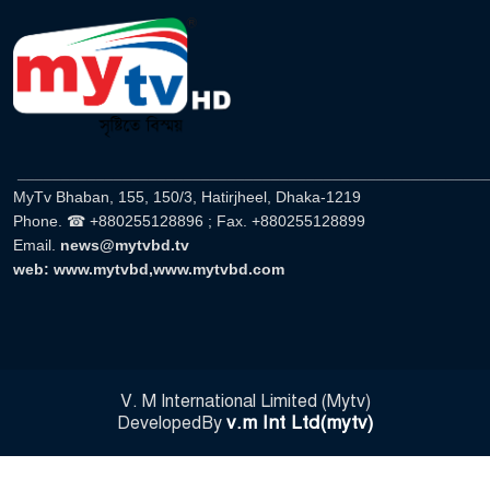
‘গুলশানের চামেলি’তে ভিন্ন রূপে
এডলফ খান, অভিনয় করবেন
৮
যৌনকর্মীর দালাল চরিত্রে
সারজিস-পাটোয়ারীসহ ১০ জনের
বিরুদ্ধে থানায় অভিযোগ
৯
______________________________________________________
MyTv Bhaban, 155, 150/3, Hatirjheel, Dhaka-1219
গুলশান থেকে সাবেক মন্ত্রী লতিফ
Phone. ☎ +880255128896 ; Fax. +880255128899
সিদ্দিকী গ্রেফতার
১০
Email.
news@mytvbd.tv
web: www.mytvbd,www.mytvbd.com
‘স্কুটি নাকি গোল্ড?’ ক্যাম্পেইনের
বিজয়ীদের পুরস্কৃত করল এসিআই-এর
১১
ফ্রিডম ব্র্যান্ড, বাড়ল ক্যাম্পেইনের
মেয়াদ
V. M International Limited (Mytv)
সংবিধান অনুযায়ী যথাসময়ে রাষ্ট্রপতি
v.m Int Ltd(mytv)
DevelopedBy
নির্বাচন হবে : মির্জা ফখরুল
১২