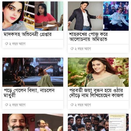
মাদকসহ অভিনেত্রী গ্রেপ্তার
শাহরুখের পোজ করে
আলোচনায় অমিতাভ
২ বছর আগে
২ বছর আগে
পড়ে গেলেন বিদ্যা, নাচলেন
পরবর্তী জয়া বচ্চন হয়ে ওঠার
মাধুরী
দৌড়ে নাম লিখিয়েছেন কাজল
২ বছর আগে
২ বছর আগে