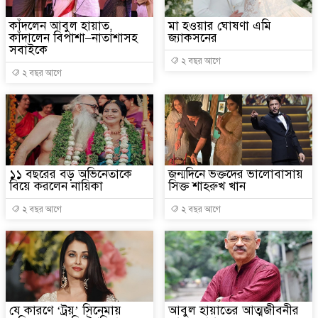
কাঁদলেন আবুল হায়াত,
মা হওয়ার ঘোষণা এমি
কাঁদালেন বিপাশা–নাতাশাসহ
জ্যাকসনের
সবাইকে
২ বছর আগে
২ বছর আগে
১১ বছরের বড় অভিনেতাকে
জন্মদিনে ভক্তদের ভালোবাসায়
বিয়ে করলেন নায়িকা
সিক্ত শাহরুখ খান
২ বছর আগে
২ বছর আগে
যে কারণে ‘ট্রয়’ সিনেমায়
আবুল হায়াতের আত্মজীবনীর