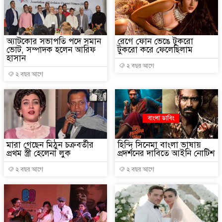
অ্যাটকোর সভাপতি পদে সমান
রেগে ফোন ভেঙে টুকরো
ভোট, সম্পাদক হলেন আরিফ
টুকরো করে ফেলেছিলাম
হাসান
২ বছর আগে
২ বছর আগে
মারা গেছেন মিঠুন চক্রবর্তীর
হিন্দি সিনেমা বাংলা ভাষায়
প্রথম স্ত্রী হেলেনা লুক
প্রদর্শনের দাবিতে আইনি নোটিশ
২ বছর আগে
২ বছর আগে